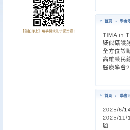
首頁
﹥
學會
【隨拍即上】用手機就能掌握資訊！
TIMA in
疑似攝護腺
全方位診
高雄榮民
醫療學會2
首頁
﹥
學會
2025/6
2025/1
顧