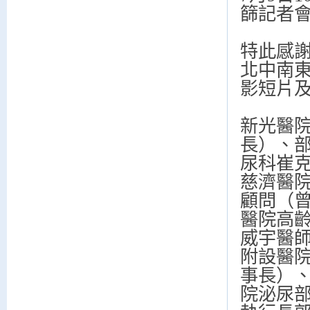
篩記者
特此感
北中南
影短片
新光醫
長）、
尿科崔
慈濟醫
顧問（
醫院高
威宇醫
附設醫
事長）
院泌尿