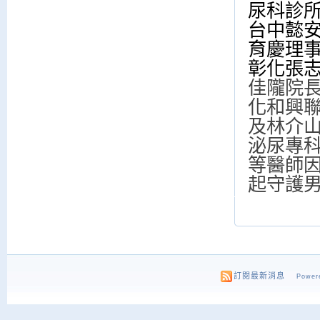
尿科診
台中懿
育慶理事
彰化張
佳隴院
化和興
及林介
泌尿專
等醫師
起守護
訂閱最新消息
Powere