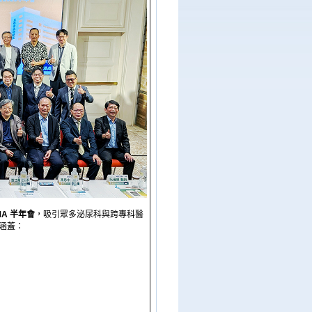
IMA 半年會
，吸引眾多泌尿科與跨專科醫
涵蓋：