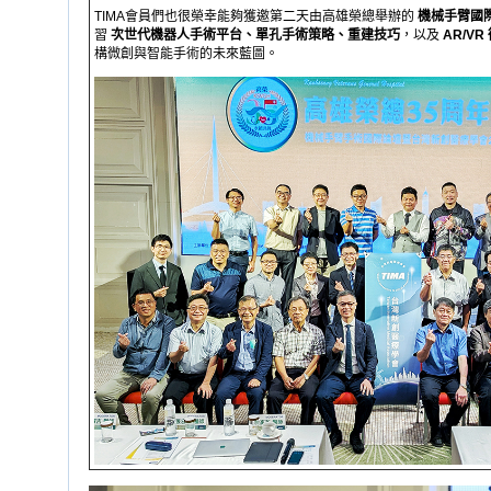
TIMA會員們也很榮幸能夠獲邀第二天由高雄榮總舉辦的
機械手臂國
習
次世代機器人手術平台、單孔手術策略、重建技巧
，以及
AR/V
構微創與智能手術的未來藍圖。