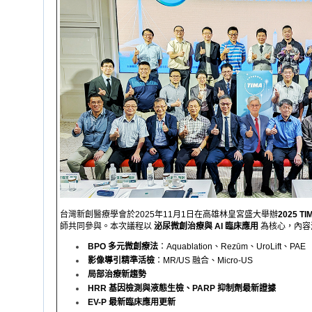
台灣新創醫療學會於2025年11月1日在高雄林皇宮盛大舉辦
2025 T
師共同參與。本次議程以
泌尿微創治療與 AI 臨床應用
為核心，內容
BPO 多元微創療法
：Aquablation、Rezūm、UroLift、PAE
影像導引精準活檢
：MR/US 融合、Micro-US
局部治療新趨勢
HRR 基因檢測與液態生檢、PARP 抑制劑最新證據
EV-P 最新臨床應用更新