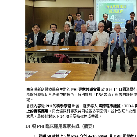
由台灣新創醫療學會主辦的
PHI 專家共識會議
於 6 月 14 日圓滿
風險分層與切片決策中的角色，特別針對「PSA 灰區」患者的評估
識。
會議內容從
PHI 的科學原理
出發，逐步導入
國際臨床證據、TFDA 
上的實務應用
。與會泌尿科專家共同檢視多項案例，並針對切片指引
意見，最終針對以下 14 項重要指標達成共識。
14 項 PHI 臨床運用專家共識（摘要）
建議 50 歲以上、總 PSA 介於 4–10 ng/mL 且 DRE 