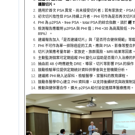
護腺切片。
適用於首次 PSA 異常、尚未接受切片者；若有家族史、PS
初次切片陰性但 PSA 持續上升者，PHI 可作為是否再次切
PHI 為 p2PSA、free PSA、total PSA 的綜合指數，須於
經 
檢測報告應載明 p2PSA 與 PHI 值；PHI <30 為高風險低、
89%）。
建議報告加入「是否建議切片」與「是否符合健保規範」等
PHI 不可作為單一排除癌症的工具，應與 PSA、影像等整合
切片決策應考量年齡、家族史、族群風險、MRI 結果等因素
主動監測個案可定期追蹤 PHI 變化以協助是否需介入治療的
抽血前 48 小時應避免 DRE、導尿、切片等影響 PSA 的操作
鼓勵檢驗單位提供定期統計資料供學會與主管機關分析。
建議將 PHI 納入泌尿科、檢驗醫學、家醫科的教育課程。
鼓勵各醫學中心建立 PHI 資料庫，以支持後續研究與政策制
推動與健保署合作，擴大 p2PSA 給付並促進精準醫療應用。