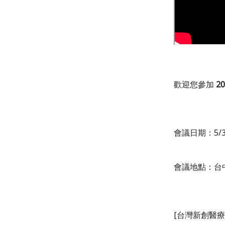
歡迎您參加
2
會議日期：
5/
會議地點：
台
[台灣新創醫療