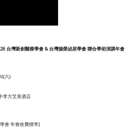
026 台灣新創醫療學會 & 台灣揚榮泌尿學會 聯合學術演講年會
30(六)
中李方艾美酒店
學會 年會收費標準]