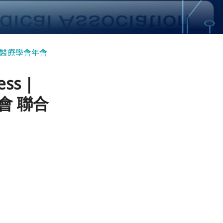
6年新創醫療學會年會
ress｜
會 聯合