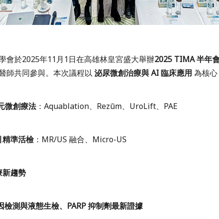
學會於2025年11月1日在高雄林皇宮盛大舉辦
2025 TIMA 半年
醫師共同參與。本次議程以
泌尿微創治療與 AI 臨床應用
為核心
多元微創療法
：Aquablation、Rezūm、UroLift、PAE
引精準活檢
：MR/US 融合、Micro-US
療新趨勢
基因檢測與液態生檢、PARP 抑制劑最新證據