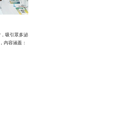
會
，吸引眾多泌
，內容涵蓋：