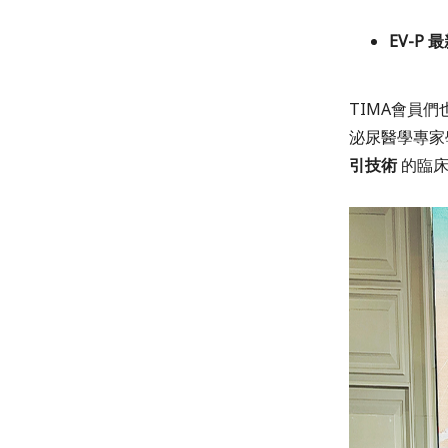
EV-P
TIMA會員
泌尿醫學專家
引技術
的臨床