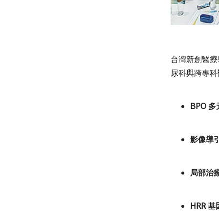
台灣新創醫療
尿科與跨專科
BPO 
影像導
局部治
HRR 