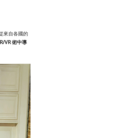
從來自各國的
R/VR 術中導