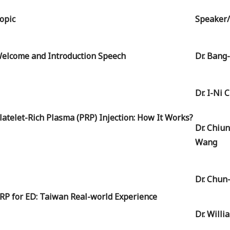
opic
Speaker/
elcome and Introduction Speech
Dr. Bang
Dr. I-Ni 
latelet-Rich Plasma (PRP) Injection: How It Works?
Dr. Chiu
Wang
Dr. Chun
RP for ED: Taiwan Real-world Experience
Dr. Willi