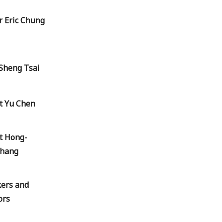
r Eric Chung
-Sheng Tsai
nt Yu Chen
t Hong-
Chang
kers and
ors