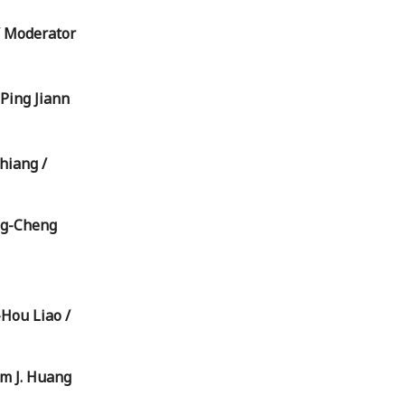
 Moderator
-Ping Jiann
Chiang /
ng-Cheng
-Hou Liao /
am J. Huang