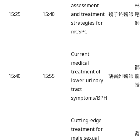
assessment
林
15:25
15:40
and treatment
魏子鈞醫師
翔
strategies for
師
mCSPC
Current
medical
鄒
treatment of
15:40
15:55
胡書維醫師
龍
lower urinary
授
tract
symptoms/BPH
Cutting-edge
treatment for
蔡
male sexual