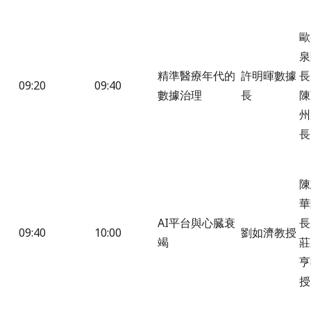
歐
泉
精準醫療年代的
許明暉數據
長
09:20
09:40
數據治理
長
陳
州
長
陳
華
AI平台與心臓衰
長
09:40
10:00
劉如濟教授
竭
莊
亨
授