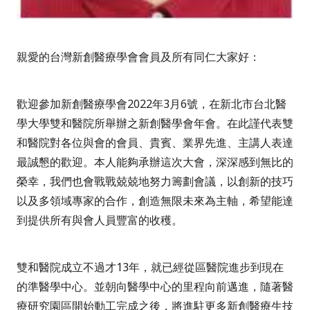
親愛的台灣新創醫療學會會員及所有同仁大家好：
歡迎參加新創醫療學會
2022
年
3
月
6
號，在新北市台北醫
學大學雙和醫院所舉辦之新創醫學會年會。在此謹代表雙
和醫院對各位與會的會員、貴賓、業界先進、主講人表達
最誠懇的歡迎。本人能夠承辦這次大會，深深感到無比的
榮幸，我們也會戰戰兢兢地努力籌劃會議，以創新的技巧
以及多領域專家的合作，創造無限未來為主軸，希望能達
到提供所有與會人員豐富的收穫。
雙和醫院成立不過才
13
年，就已經從區醫院進步到現在
的準醫學中心。並朝向醫學中心的里程向前邁進，隨著醫
療研究園區開始動工完成之後，將進駐更多新創醫療生技