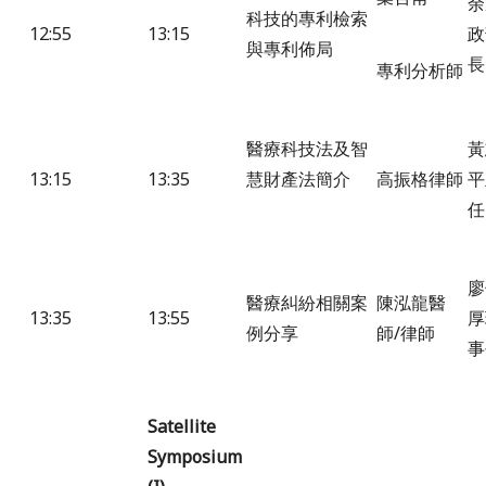
余
科技的專利檢索
12:55
13:15
政
與專利佈局
長
專利分析師
醫療科技法及智
黃
13:15
13:35
慧財產法簡介
高振格律師
平
任
廖
醫療糾紛相關案
陳泓龍醫
13:35
13:55
厚
例分享
師/律師
事
Satellite
Symposium