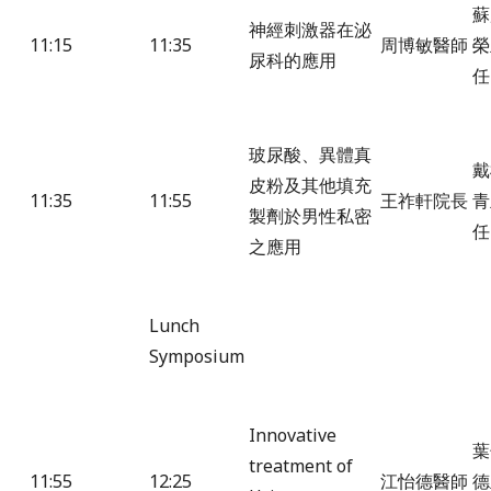
蘇
神經刺激器在泌
11:15
11:35
周博敏醫師
榮
尿科的應用
任
玻尿酸、異體真
戴
皮粉及其他填充
11:35
11:55
王祚軒院長
青
製劑於男性私密
之應用
Lunch
Symposium
Innovative
葉
treatment of
11:55
12:25
江怡德醫師
德