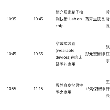
簡介居家精子檢
黃
10:35
10:45
測技術: Lab on
蔡芳生院長
賢
chip
長
穿戴式裝置
張
(wearable
10:45
10:55
彭元宏醫師
江
devices)在臨床
事
醫學的應用
王
異體真皮於男性
10:55
11:15
邱鴻傑醫師
軒
學之應用
長