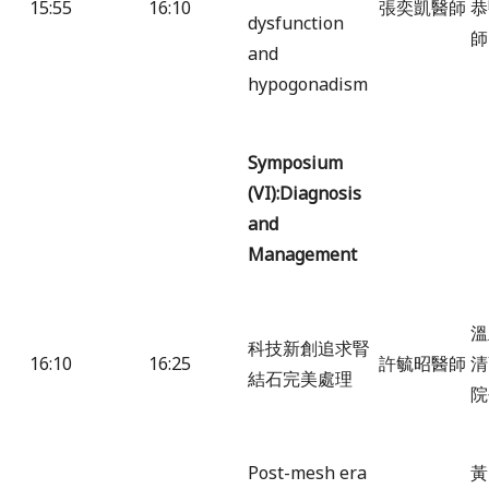
15:55
16:10
張奕凱醫師
恭
dysfunction
師
and
hypogonadism
Symposium
(VI):Diagnosis
and
Management
溫
科技新創追求腎
16:10
16:25
許毓昭醫師
清
結石完美處理
院
Post-mesh era
黃