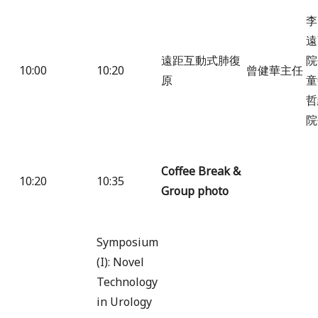
李
遠
遠距互動式肺復
院
10:00
10:20
曾健華主任
原
童
哲
院
Coffee Break &
10:20
10:35
Group photo
Symposium
(I): Novel
Technology
in Urology