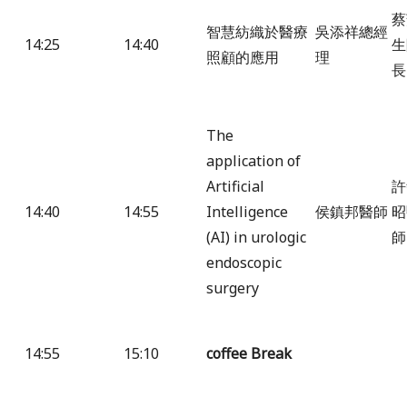
蔡
智慧紡織於醫療
吳添祥總經
14:25
14:40
生
照顧的應用
理
長
The
application of
Artificial
許
14:40
14:55
Intelligence
侯鎮邦醫師
昭
(AI) in urologic
師
endoscopic
surgery
14:55
15:10
coffee Break