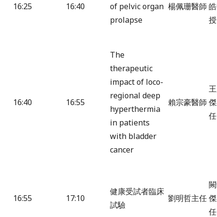
16:25
16:40
of pelvic organ
楊佩珊醫師
皓
prolapse
授
The
therapeutic
impact of loco-
王
regional deep
16:40
16:55
賴宗豪醫師
傑
hyperthermia
任
in patients
with bladder
cancer
闕
健康受試者臨床
16:55
17:10
劉明哲主任
傑
試驗
任