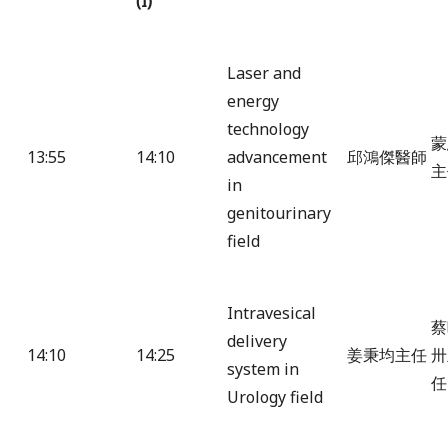
(I)
Laser and
energy
technology
蒙
13:55
14:10
advancement
邱鴻傑醫師
主
in
genitourinary
field
Intravesical
蔡
delivery
14:10
14:25
姜秉均主任
卅
system in
任
Urology field