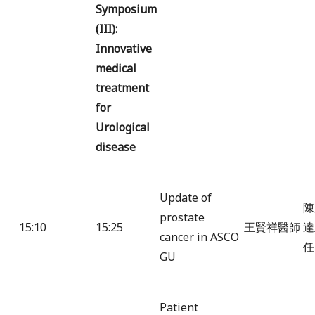
Symposium
(III):
Innovative
medical
treatment
for
Urological
disease
Update of
陳
prostate
15:10
15:25
王賢祥醫師
達
cancer in ASCO
任
GU
Patient